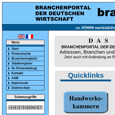
ca. 850000 marktaktive Firmen in Deutsc
DAS
Menu
BRANCHENPORTAL DER DE
Start
Adressen, Branchen und 
Firmensuche
Jetzt auch mit Anbindung an 
Branchenregister
Städteregister
Ihr Firmeneintrag
Kontakt
Quicklinks
AGB
Impressum
Datenschutz
Seitenzugriffe