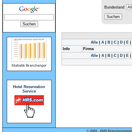
Bundesland
Alle
|
A
|
B
|
C
|
D
|
E
Info
Firma
Alle
|
A
|
B
|
C
|
D
|
E
Hotel Reservation
Service
© 2004 - 2026 Branchenregist