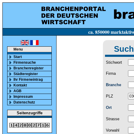
ca. 850000 marktaktive Firmen in Deutsc
Such
Menu
Start
Stichwort
Firmensuche
Branchenregister
Firma
Städteregister
Ihr Firmeneintrag
Branche
Kontakt
AGB
PLZ
Impressum
Datenschutz
Ort
Seitenzugriffe
Strasse
Vorwahl