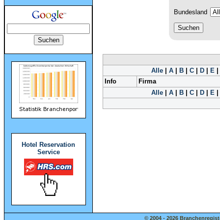
Bundesland
Alle
|
A
|
B
|
C
|
D
|
E
Info
Firma
Alle
|
A
|
B
|
C
|
D
|
E
Hotel Reservation
Service
© 2004 - 2026 Branchenregist