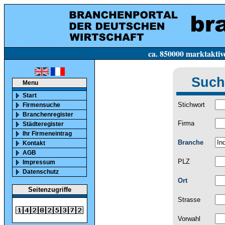
ca. 850000 marktaktive Firmen in Deutsc
Such
Menu
Start
Stichwort
Firmensuche
Branchenregister
Firma
Städteregister
Ihr Firmeneintrag
Branche
Kontakt
AGB
PLZ
Impressum
Datenschutz
Ort
Seitenzugriffe
Strasse
Vorwahl