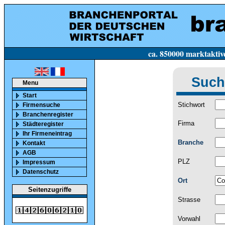
ca. 850000 marktaktive Firmen in Deutsc
Such
Menu
Start
Stichwort
Firmensuche
Branchenregister
Firma
Städteregister
Ihr Firmeneintrag
Branche
Kontakt
AGB
PLZ
Impressum
Datenschutz
Ort
Seitenzugriffe
Strasse
Vorwahl