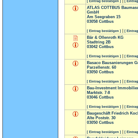
|
[ Eintrag bestätigen ]
[ Eintra
ATLAS COTTBUS Baumasch
GmbH
Am Seegraben 15
03058
Cottbus
|
[ Eintrag bestätigen ]
[ Eintra
Bär & Ollenroth KG
Stadtring 2B
03042
Cottbus
|
[ Eintrag bestätigen ]
[ Eintra
Basaco Bausanierungen 
Parzellenstr. 60
03050
Cottbus
|
[ Eintrag bestätigen ]
[ Eintra
Bau-Investment Immobilie
Marktstr. 7-8
03046
Cottbus
|
[ Eintrag bestätigen ]
[ Eintra
Baugeschäft Friedrich Koc
Alte Poststr. 30
03050
Cottbus
|
[ Eintrag bestätigen ]
[ Eintra