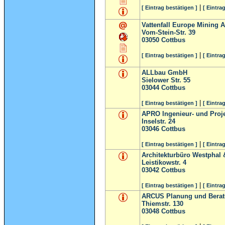
|
[ Eintrag bestätigen ]
[ Eintra
Vattenfall Europe Mining A
Vom-Stein-Str. 39
03050
Cottbus
|
[ Eintrag bestätigen ]
[ Eintra
ALLbau GmbH
Sielower Str. 55
03044
Cottbus
|
[ Eintrag bestätigen ]
[ Eintra
APRO Ingenieur- und Proj
Inselstr. 24
03046
Cottbus
|
[ Eintrag bestätigen ]
[ Eintra
Architekturbüro Westphal 
Leistikowstr. 4
03042
Cottbus
|
[ Eintrag bestätigen ]
[ Eintra
ARCUS Planung und Bera
Thiemstr. 130
03048
Cottbus