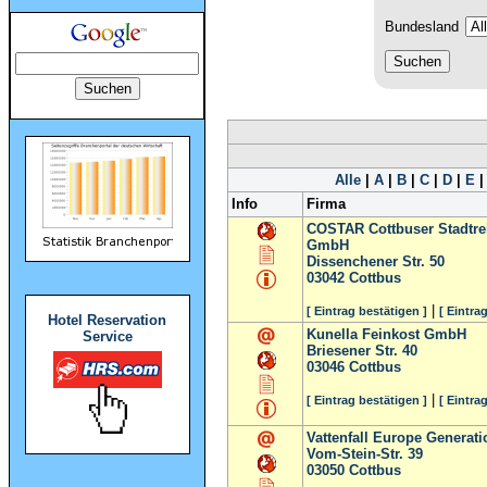
Bundesland
Alle
|
A
|
B
|
C
|
D
|
E
Info
Firma
COSTAR Cottbuser Stadtre
GmbH
Dissenchener Str. 50
03042
Cottbus
|
[ Eintrag bestätigen ]
[ Eintra
Hotel Reservation
Kunella Feinkost GmbH
Service
Briesener Str. 40
03046
Cottbus
|
[ Eintrag bestätigen ]
[ Eintra
Vattenfall Europe Generati
Vom-Stein-Str. 39
03050
Cottbus