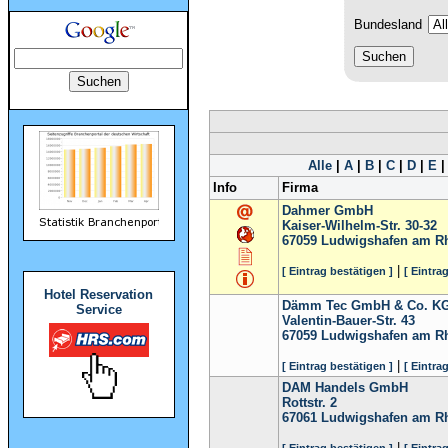
Bundesland
Alle
|
A
|
B
|
C
|
D
|
E
Info
Firma
Dahmer GmbH
Kaiser-Wilhelm-Str. 30-32
67059
Ludwigshafen am R
|
[ Eintrag bestätigen ]
[ Eintra
Hotel Reservation
Dämm Tec GmbH & Co. K
Service
Valentin-Bauer-Str. 43
67059
Ludwigshafen am R
|
[ Eintrag bestätigen ]
[ Eintra
DAM Handels GmbH
Rottstr. 2
67061
Ludwigshafen am R
|