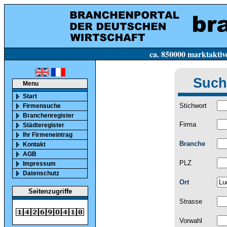
ca. 850000 marktaktive Firmen in Deutsc
Such
Menu
Start
Stichwort
Firmensuche
Branchenregister
Firma
Städteregister
Ihr Firmeneintrag
Branche
Kontakt
AGB
PLZ
Impressum
Datenschutz
Ort
Seitenzugriffe
Strasse
Vorwahl