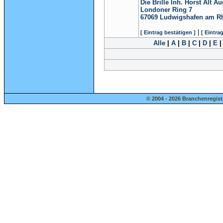
Die Brille Inh. Horst Alt A
Londoner Ring 7
67069
Ludwigshafen am R
|
[ Eintrag bestätigen ]
[ Eintra
Alle
|
A
|
B
|
C
|
D
|
E
© 2004 - 2026 Branchenregist