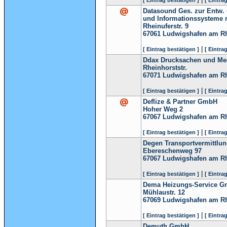
[ Eintrag bestätigen ]
[ Eintra
Datasound Ges. zur Entw. 
und Informationssysteme
Rheinuferstr. 9
67061
Ludwigshafen am R
|
[ Eintrag bestätigen ]
[ Eintra
Ddax Drucksachen und M
Rheinhorststr.
67071
Ludwigshafen am R
|
[ Eintrag bestätigen ]
[ Eintra
Deflize & Partner GmbH
Hoher Weg 2
67067
Ludwigshafen am R
|
[ Eintrag bestätigen ]
[ Eintra
Degen Transportvermittl
Ebereschenweg 97
67067
Ludwigshafen am R
|
[ Eintrag bestätigen ]
[ Eintra
Dema Heizungs-Service 
Mühlaustr. 12
67069
Ludwigshafen am R
|
[ Eintrag bestätigen ]
[ Eintra
Demuth GmbH