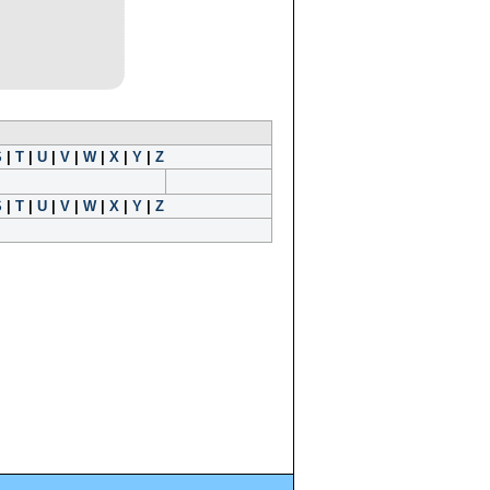
S
|
T
|
U
|
V
|
W
|
X
|
Y
|
Z
S
|
T
|
U
|
V
|
W
|
X
|
Y
|
Z