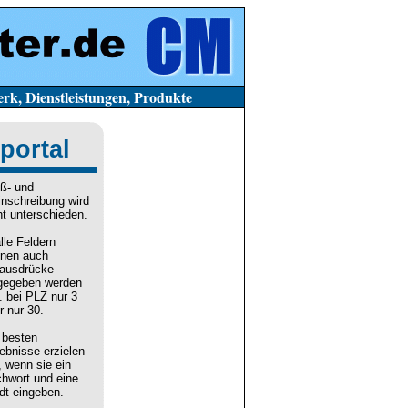
stleistungen, Produkte
portal
ß- und
inschreibung wird
ht unterschieden.
alle Feldern
nen auch
lausdrücke
gegeben werden
. bei PLZ nur 3
r nur 30.
 besten
ebnisse erzielen
, wenn sie ein
chwort und eine
dt eingeben.