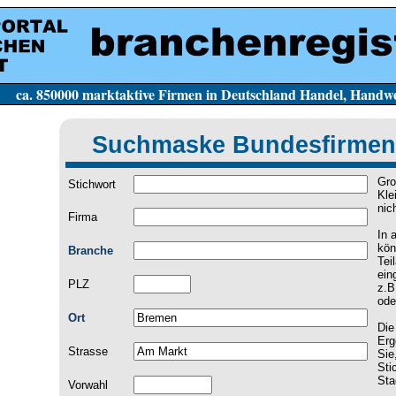
e Firmen in Deutschland Handel, Handwerk, Dien
Suchmaske Bundesfirmen
Gro
Stichwort
Kle
nic
Firma
In 
kön
Branche
Tei
ein
PLZ
z.B
ode
Ort
Die
Erg
Strasse
Sie
Sti
Sta
Vorwahl