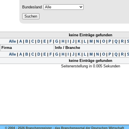
Bundesland
keine Einträge gefunden
Alle
|
A
|
B
|
C
|
D
|
E
|
F
|
G
|
H
|
I
|
J
|
K
|
L
|
M
|
N
|
O
|
P
|
Q
|
R
|
Firma
Info / Branche
Alle
|
A
|
B
|
C
|
D
|
E
|
F
|
G
|
H
|
I
|
J
|
K
|
L
|
M
|
N
|
O
|
P
|
Q
|
R
|
keine Einträge gefunden
Seitenerstellung in 0.005 Sekunden
© 2004 - 2026 Branchenregister - das Branchenportal der Deutschen Wirtschaft