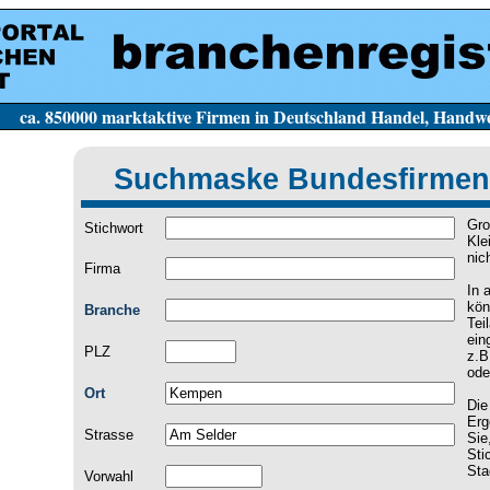
e Firmen in Deutschland Handel, Handwerk, Dien
Suchmaske Bundesfirmen
Gro
Stichwort
Kle
nic
Firma
In 
kön
Branche
Tei
ein
PLZ
z.B
ode
Ort
Die
Erg
Strasse
Sie
Sti
Sta
Vorwahl