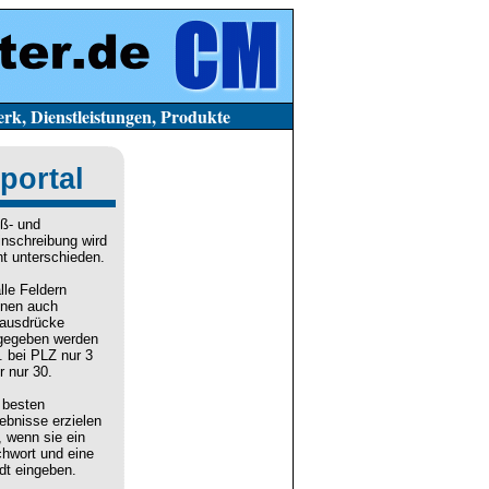
stleistungen, Produkte
portal
ß- und
inschreibung wird
ht unterschieden.
alle Feldern
nen auch
lausdrücke
gegeben werden
. bei PLZ nur 3
r nur 30.
 besten
ebnisse erzielen
, wenn sie ein
chwort und eine
dt eingeben.