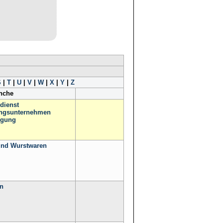
S
|
T
|
U
|
V
|
W
|
X
|
Y
|
Z
anche
dienst
ngsunternehmen
igung
und Wurstwaren
n