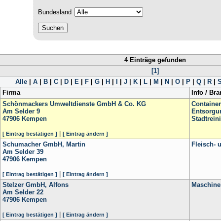
Bundesland
4 Einträge gefunden
[1]
Alle
|
A
|
B
|
C
|
D
|
E
|
F
|
G
|
H
|
I
|
J
|
K
|
L
|
M
|
N
|
O
|
P
|
Q
|
R
|
Firma
Info / Br
Schönmackers Umweltdienste GmbH & Co. KG
Container
Am Selder 9
Entsorgu
47906
Kempen
Stadtrein
|
[ Eintrag bestätigen ]
[ Eintrag ändern ]
Schumacher GmbH, Martin
Fleisch- 
Am Selder 39
47906
Kempen
|
[ Eintrag bestätigen ]
[ Eintrag ändern ]
Stelzer GmbH, Alfons
Maschine
Am Selder 22
47906
Kempen
|
[ Eintrag bestätigen ]
[ Eintrag ändern ]