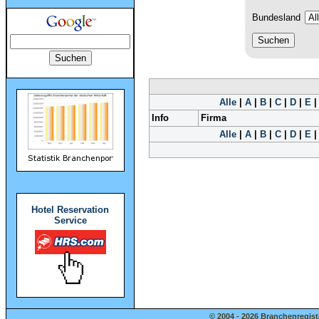
Bundesland
Alle
|
A
|
B
|
C
|
D
|
E
Info
Firma
Alle
|
A
|
B
|
C
|
D
|
E
Hotel Reservation
Service
© 2004 - 2026 Branchenregist