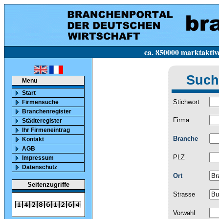
ca. 850000 marktaktive Firmen in Deutsc
Such
Menu
Start
Stichwort
Firmensuche
Branchenregister
Firma
Städteregister
Ihr Firmeneintrag
Branche
Kontakt
AGB
PLZ
Impressum
Datenschutz
Ort
Seitenzugriffe
Strasse
Vorwahl