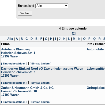
Bundesland
4 Einträge gefunden
[1]
Alle
|
A
|
B
|
C
|
D
|
E
|
F
|
G
|
H
|
I
|
J
|
K
|
L
|
M
|
N
|
O
|
P
|
Q
|
R
|
Firma
Info / Branc
Autohaus Blumberg
Automobile
Heinrich-Scheven-Str. 1
17192
Waren
|
[ Eintrag bestätigen ]
[ Eintrag ändern ]
Dachdecker Einkauf Nord eG Zweigniederlassung Waren
Lebensmittel
Heinrich-Scheven-Str. 3
17192
Waren
|
[ Eintrag bestätigen ]
[ Eintrag ändern ]
Zuther & Hautmann GmbH & Co. KG
Orthopädisch
Heinrich-Scheven-Str. 10
17192
Waren
|
[ Eintrag bestätigen ]
[ Eintrag ändern ]