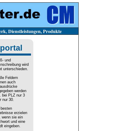
stleistungen, Produkte
portal
ß- und
inschreibung wird
ht unterschieden.
alle Feldern
nen auch
lausdrücke
gegeben werden
. bei PLZ nur 3
r nur 30.
 besten
ebnisse erzielen
, wenn sie ein
chwort und eine
dt eingeben.