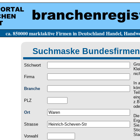
e Firmen in Deutschland Handel, Handwerk, Dien
Suchmaske Bundesfirmen
Gro
Stichwort
Kle
nic
Firma
In 
kön
Branche
Tei
ein
PLZ
z.B
ode
Ort
Die
Erg
Strasse
Sie
Sti
Sta
Vorwahl