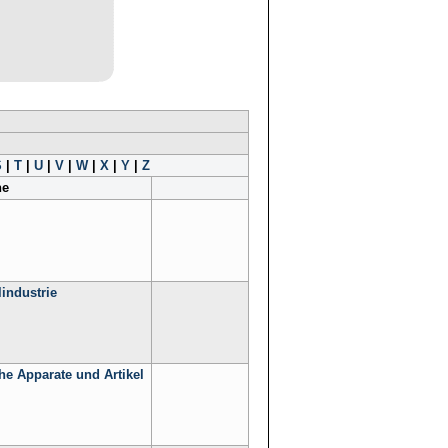
S
|
T
|
U
|
V
|
W
|
X
|
Y
|
Z
he
industrie
e Apparate und Artikel