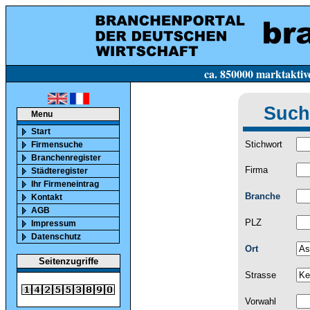
ca. 850000 marktaktive Firmen in Deutsc
Such
Menu
Start
Stichwort
Firmensuche
Branchenregister
Firma
Städteregister
Ihr Firmeneintrag
Branche
Kontakt
AGB
PLZ
Impressum
Datenschutz
Ort
Seitenzugriffe
Strasse
Vorwahl