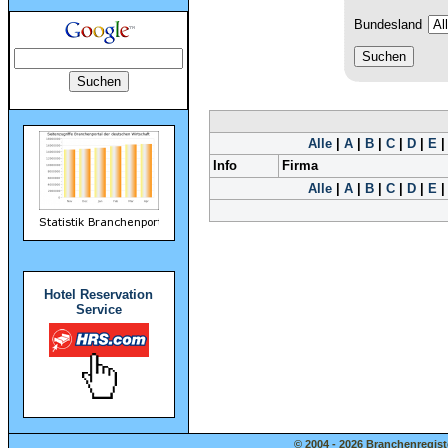
Bundesland
Alle
|
A
|
B
|
C
|
D
|
E
Info
Firma
Alle
|
A
|
B
|
C
|
D
|
E
Hotel Reservation
Service
© 2004 - 2026 Branchenregist