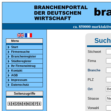
ca. 850000 marktaktive Firmen in Deutsc
Such
Menu
Start
Stichwort
Firmensuche
Branchenregister
Firma
Städteregister
Ihr Firmeneintrag
Branche
Kontakt
AGB
PLZ
Impressum
Datenschutz
Ort
Seitenzugriffe
Strasse
Vorwahl