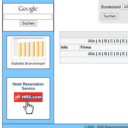
Bundesland
Alle
|
A
|
B
|
C
|
D
|
E
Info
Firma
Alle
|
A
|
B
|
C
|
D
|
E
Hotel Reservation
Service
© 2004 - 2026 Branchenregist