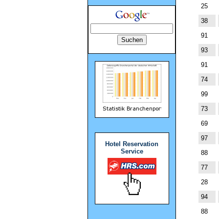
25
38
91
93
91
74
99
73
69
97
Hotel Reservation
Service
88
77
28
94
88