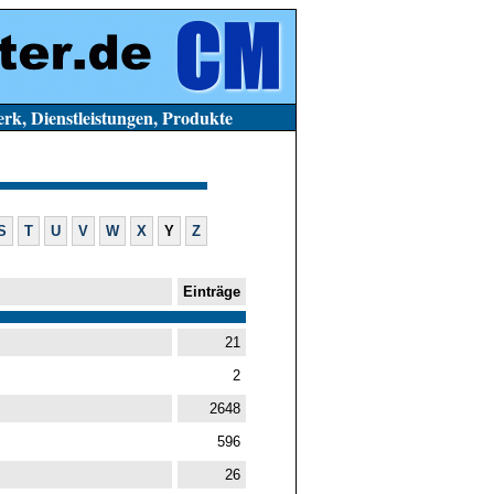
stleistungen, Produkte
S
T
U
V
W
X
Y
Z
Einträge
21
2
2648
596
26