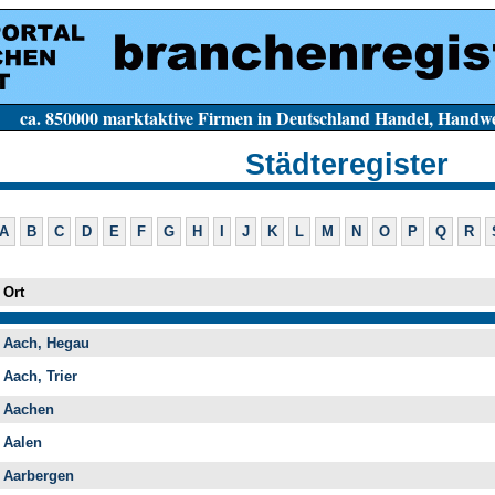
e Firmen in Deutschland Handel, Handwerk, Dien
Städteregister
A
B
C
D
E
F
G
H
I
J
K
L
M
N
O
P
Q
R
Ort
Aach, Hegau
Aach, Trier
Aachen
Aalen
Aarbergen