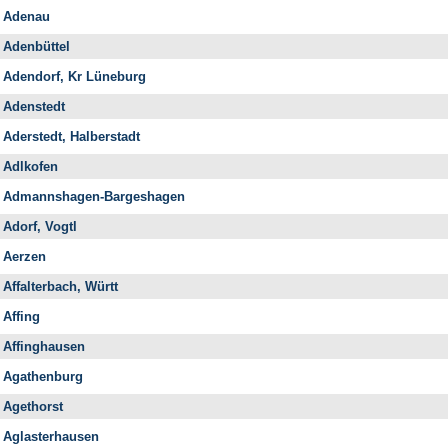
Adenau
Adenbüttel
Adendorf, Kr Lüneburg
Adenstedt
Aderstedt, Halberstadt
Adlkofen
Admannshagen-Bargeshagen
Adorf, Vogtl
Aerzen
Affalterbach, Württ
Affing
Affinghausen
Agathenburg
Agethorst
Aglasterhausen