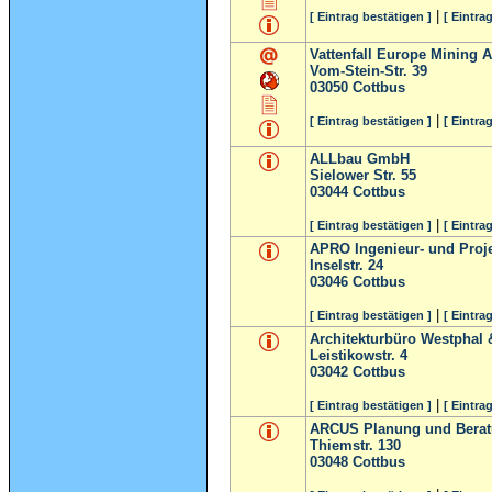
|
[ Eintrag bestätigen ]
[ Eintra
Vattenfall Europe Mining A
Vom-Stein-Str. 39
03050
Cottbus
|
[ Eintrag bestätigen ]
[ Eintra
ALLbau GmbH
Sielower Str. 55
03044
Cottbus
|
[ Eintrag bestätigen ]
[ Eintra
APRO Ingenieur- und Proj
Inselstr. 24
03046
Cottbus
|
[ Eintrag bestätigen ]
[ Eintra
Architekturbüro Westphal 
Leistikowstr. 4
03042
Cottbus
|
[ Eintrag bestätigen ]
[ Eintra
ARCUS Planung und Bera
Thiemstr. 130
03048
Cottbus