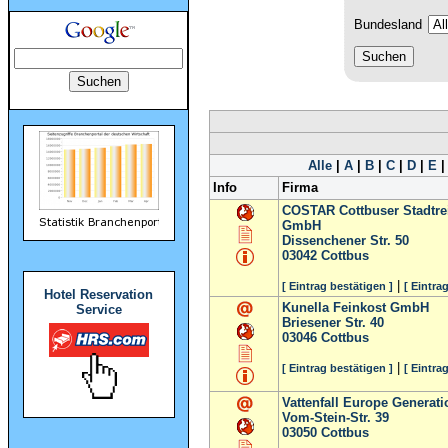
Bundesland
Alle
|
A
|
B
|
C
|
D
|
E
Info
Firma
COSTAR Cottbuser Stadtre
GmbH
Dissenchener Str. 50
03042
Cottbus
|
[ Eintrag bestätigen ]
[ Eintra
Hotel Reservation
Kunella Feinkost GmbH
Service
Briesener Str. 40
03046
Cottbus
|
[ Eintrag bestätigen ]
[ Eintra
Vattenfall Europe Generati
Vom-Stein-Str. 39
03050
Cottbus