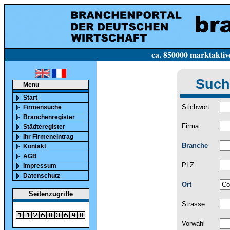
ca. 850000 marktaktive Firmen in Deutsc
Such
Menu
Start
Stichwort
Firmensuche
Branchenregister
Firma
Städteregister
Ihr Firmeneintrag
Branche
Kontakt
AGB
PLZ
Impressum
Datenschutz
Ort
Seitenzugriffe
Strasse
Vorwahl