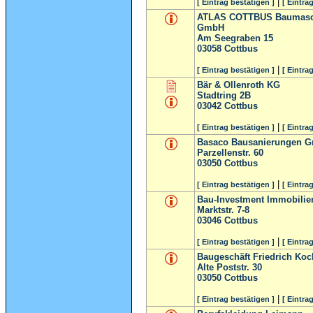
|
[ Eintrag bestätigen ]
[ Eintra
ATLAS COTTBUS Baumasch
GmbH
Am Seegraben 15
03058
Cottbus
|
[ Eintrag bestätigen ]
[ Eintra
Bär & Ollenroth KG
Stadtring 2B
03042
Cottbus
|
[ Eintrag bestätigen ]
[ Eintra
Basaco Bausanierungen 
Parzellenstr. 60
03050
Cottbus
|
[ Eintrag bestätigen ]
[ Eintra
Bau-Investment Immobilie
Marktstr. 7-8
03046
Cottbus
|
[ Eintrag bestätigen ]
[ Eintra
Baugeschäft Friedrich Koc
Alte Poststr. 30
03050
Cottbus
|
[ Eintrag bestätigen ]
[ Eintra