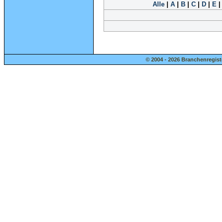
Alle
|
A
|
B
|
C
|
D
|
E
© 2004 - 2026 Branchenregist