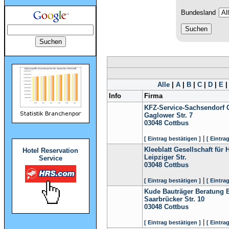
Bundesland
Alle
|
A
|
B
|
C
|
D
|
E
Info
Firma
KFZ-Service-Sachsendorf
Gaglower Str. 7
03048
Cottbus
|
[ Eintrag bestätigen ]
[ Eintra
Kleeblatt Gesellschaft fü
Hotel Reservation
Leipziger Str.
Service
03048
Cottbus
|
[ Eintrag bestätigen ]
[ Eintra
Kude Bauträger Beratung 
Saarbrücker Str. 10
03048
Cottbus
|
[ Eintrag bestätigen ]
[ Eintra