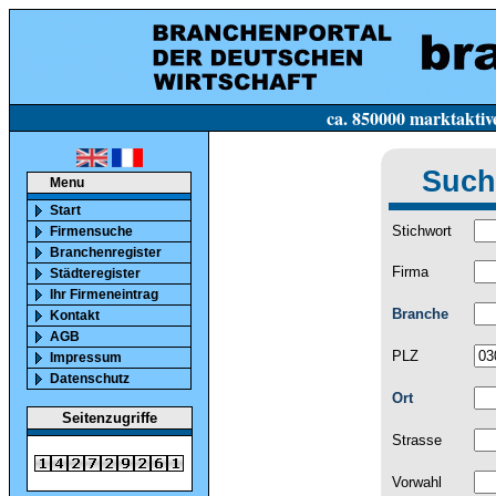
ca. 850000 marktaktive Firmen in Deutsc
Such
Menu
Start
Stichwort
Firmensuche
Branchenregister
Firma
Städteregister
Ihr Firmeneintrag
Branche
Kontakt
AGB
PLZ
Impressum
Datenschutz
Ort
Seitenzugriffe
Strasse
Vorwahl